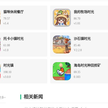
猫咪休闲餐厅
我的牧场时光
79.57
86.70
v1.4
v1.01
托卡小镇时光
沙石镇时光
61.08
85.46
v1.0
V2.2.8
时光镇
海岛时光种田挖矿
198.10
69.35
v3.0.0
0.183
相关新闻
更多+