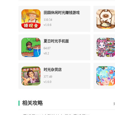
田园休闲时光赚钱游戏
110.54
v1.0.6
夏日时光手机版
64.07
v0.2
时光杂货店
377.49
v1.6.0
相关攻略