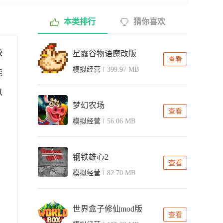
本类排行
猜你喜欢
较
星露谷物语魔改版
查看
模拟经营
399.97 MB
能
以
梦幻农场
查看
模拟经营
56.06 MB
钢铁雄心2
查看
模拟经营
82.70 MB
世界盒子修仙mod版
查看